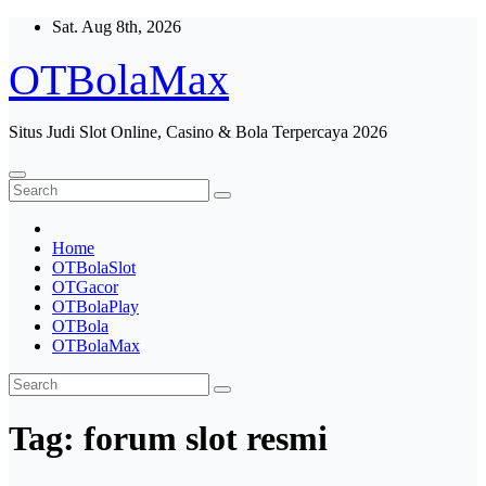
Skip
Sat. Aug 8th, 2026
to
content
OTBolaMax
Situs Judi Slot Online, Casino & Bola Terpercaya 2026
Home
OTBolaSlot
OTGacor
OTBolaPlay
OTBola
OTBolaMax
Tag:
forum slot resmi