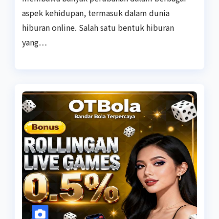
aspek kehidupan, termasuk dalam dunia
hiburan online. Salah satu bentuk hiburan
yang…