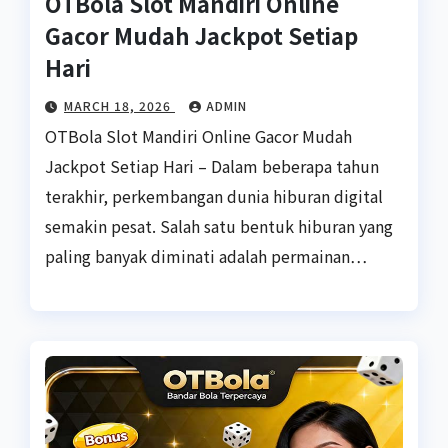
OTBola Slot Mandiri Online
Gacor Mudah Jackpot Setiap
Hari
MARCH 18, 2026
ADMIN
OTBola Slot Mandiri Online Gacor Mudah
Jackpot Setiap Hari – Dalam beberapa tahun
terakhir, perkembangan dunia hiburan digital
semakin pesat. Salah satu bentuk hiburan yang
paling banyak diminati adalah permainan…