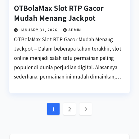
OTBolaMax Slot RTP Gacor
Mudah Menang Jackpot
JANUARY 31, 2026
ADMIN
OTBolaMax Slot RTP Gacor Mudah Menang
Jackpot – Dalam beberapa tahun terakhir, slot
online menjadi salah satu permainan paling
populer di dunia perjudian digital. Alasannya
sederhana: permainan ini mudah dimainkan,…
Posts
1
2
pagination