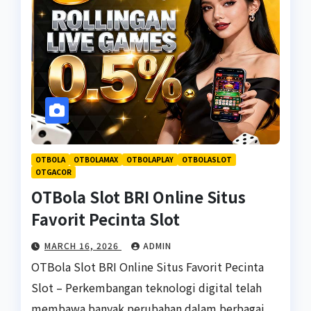
OTBOLA
OTBOLAMAX
OTBOLAPLAY
OTBOLASLOT
OTGACOR
OTBola Slot BRI Online Situs
Favorit Pecinta Slot
MARCH 16, 2026
ADMIN
OTBola Slot BRI Online Situs Favorit Pecinta
Slot – Perkembangan teknologi digital telah
membawa banyak perubahan dalam berbagai