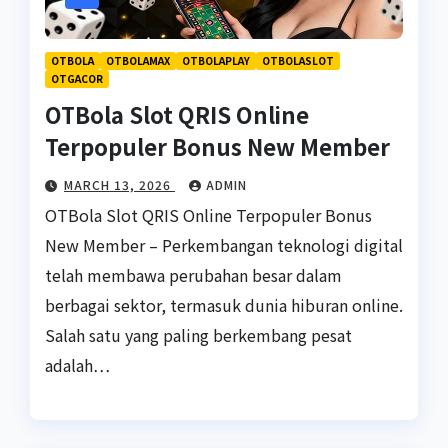
OTBOLA
OTBOLAMAX
OTBOLAPLAY
OTBOLASLOT
OTGACOR
OTBola Slot QRIS Online
Terpopuler Bonus New Member
MARCH 13, 2026
ADMIN
OTBola Slot QRIS Online Terpopuler Bonus
New Member – Perkembangan teknologi digital
telah membawa perubahan besar dalam
berbagai sektor, termasuk dunia hiburan online.
Salah satu yang paling berkembang pesat
adalah…