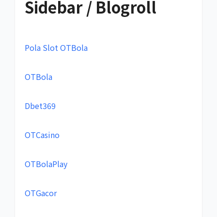
Sidebar / Blogroll
Pola Slot OTBola
OTBola
Dbet369
OTCasino
OTBolaPlay
OTGacor