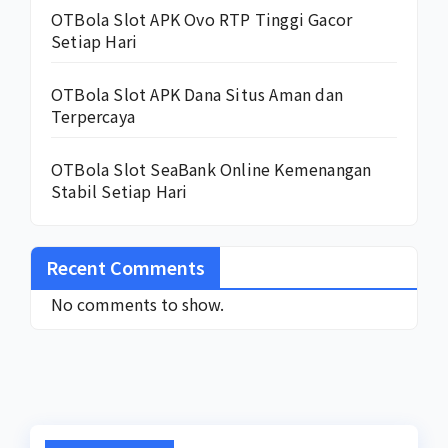
OTBola Slot APK Ovo RTP Tinggi Gacor
Setiap Hari
OTBola Slot APK Dana Situs Aman dan
Terpercaya
OTBola Slot SeaBank Online Kemenangan
Stabil Setiap Hari
Recent Comments
No comments to show.