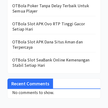
OTBola Poker Tanpa Delay Terbaik Untuk
Semua Player
OTBola Slot APK Ovo RTP Tinggi Gacor
Setiap Hari
OTBola Slot APK Dana Situs Aman dan
Terpercaya
OTBola Slot SeaBank Online Kemenangan
Stabil Setiap Hari
Recent Comments
No comments to show.