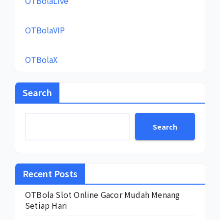
OTBolaLive
OTBolaVIP
OTBolaX
Search
Search
Recent Posts
OTBola Slot Online Gacor Mudah Menang
Setiap Hari