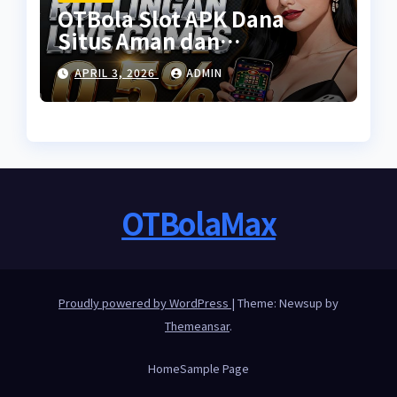
OTBola Slot APK Dana
Situs Aman dan
Terpercaya
APRIL 3, 2026
ADMIN
OTBolaMax
Proudly powered by WordPress
|
Theme: Newsup by
Themeansar
.
Home
Sample Page