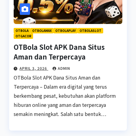
OTBOLA
OTBOLAMAX
OTBOLAPLAY
OTBOLASLOT
OTGACOR
OTBola Slot APK Dana Situs
Aman dan Terpercaya
APRIL 3, 2026
ADMIN
OTBola Slot APK Dana Situs Aman dan
Terpercaya – Dalam era digital yang terus
berkembang pesat, kebutuhan akan platform
hiburan online yang aman dan terpercaya
semakin meningkat. Salah satu bentuk…