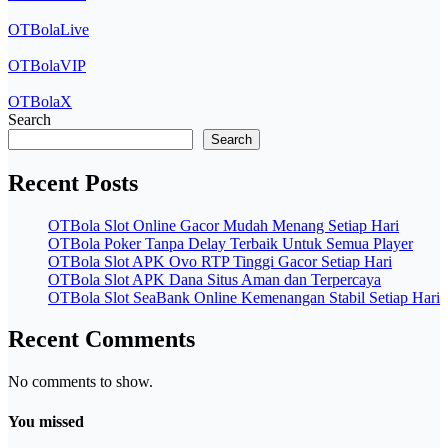
OTBolaLive
OTBolaVIP
OTBolaX
Search
Search
Recent Posts
OTBola Slot Online Gacor Mudah Menang Setiap Hari
OTBola Poker Tanpa Delay Terbaik Untuk Semua Player
OTBola Slot APK Ovo RTP Tinggi Gacor Setiap Hari
OTBola Slot APK Dana Situs Aman dan Terpercaya
OTBola Slot SeaBank Online Kemenangan Stabil Setiap Hari
Recent Comments
No comments to show.
You missed