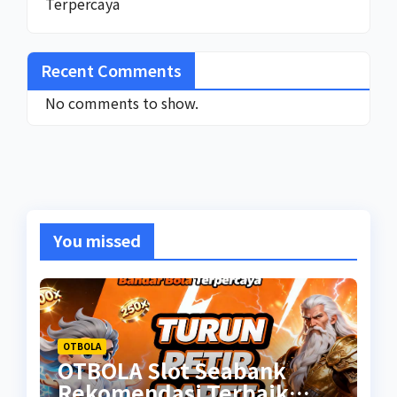
Terpercaya
Recent Comments
No comments to show.
You missed
OTBOLA
OTBOLA Slot Seabank
Rekomendasi Terbaik