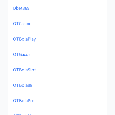
Dbet369
OTCasino
OTBolaPlay
OTGacor
OTBolaSlot
OTBola88
OTBolaPro