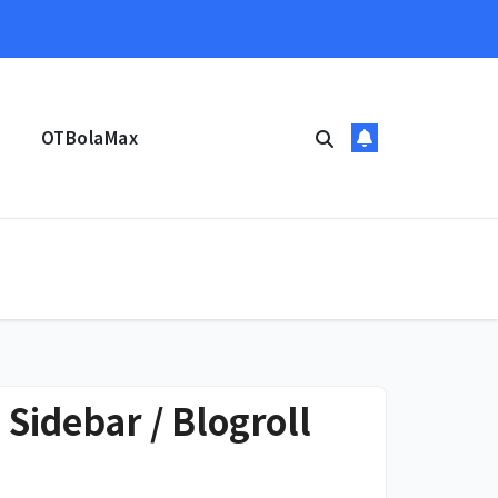
a
OTBolaMax
Sidebar / Blogroll