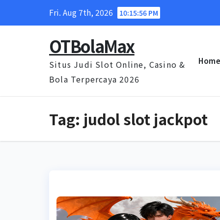
Skip
Fri. Aug 7th, 2026
10:15:57 PM
to
content
OTBolaMax
Hom
Situs Judi Slot Online, Casino &
Bola Terpercaya 2026
Tag:
judol slot jackpot