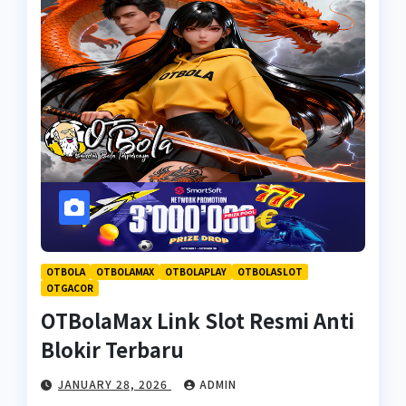
OTBOLA
OTBOLAMAX
OTBOLAPLAY
OTBOLASLOT
OTGACOR
OTBolaMax Link Slot Resmi Anti
Blokir Terbaru
JANUARY 28, 2026
ADMIN