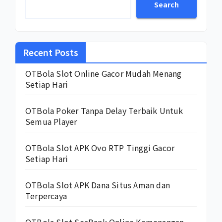
Search
Recent Posts
OTBola Slot Online Gacor Mudah Menang
Setiap Hari
OTBola Poker Tanpa Delay Terbaik Untuk
Semua Player
OTBola Slot APK Ovo RTP Tinggi Gacor
Setiap Hari
OTBola Slot APK Dana Situs Aman dan
Terpercaya
OTBola Slot SeaBank Online Kemenangan