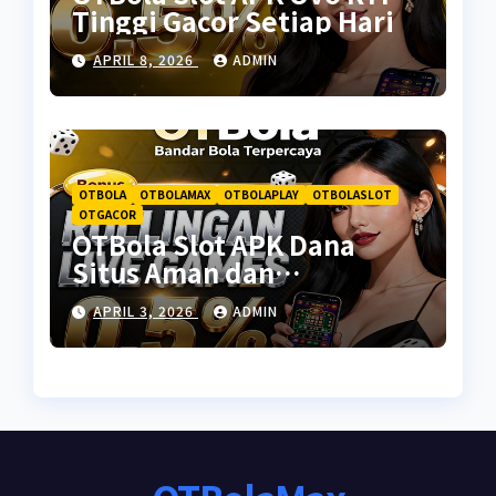
Tinggi Gacor Setiap Hari
APRIL 8, 2026
ADMIN
OTBOLA
OTBOLAMAX
OTBOLAPLAY
OTBOLASLOT
OTGACOR
OTBola Slot APK Dana
Situs Aman dan
Terpercaya
APRIL 3, 2026
ADMIN