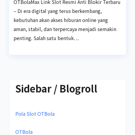
OTBolaMax Link Slot Resmi Anti Blokir Terbaru
– Di era digital yang terus berkembang,
kebutuhan akan akses hiburan online yang
aman, stabil, dan terpercaya menjadi semakin
penting. Salah satu bentuk…
Sidebar / Blogroll
Pola Slot OTBola
OTBola