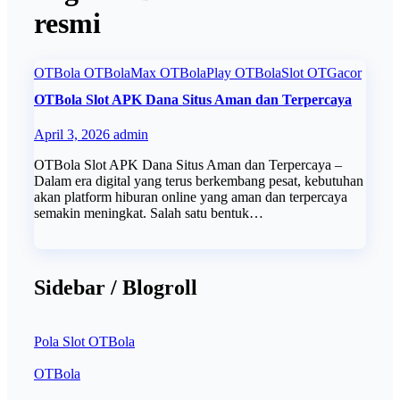
resmi
OTBola
OTBolaMax
OTBolaPlay
OTBolaSlot
OTGacor
OTBola Slot APK Dana Situs Aman dan Terpercaya
April 3, 2026
admin
OTBola Slot APK Dana Situs Aman dan Terpercaya –
Dalam era digital yang terus berkembang pesat, kebutuhan
akan platform hiburan online yang aman dan terpercaya
semakin meningkat. Salah satu bentuk…
Sidebar / Blogroll
Pola Slot OTBola
OTBola