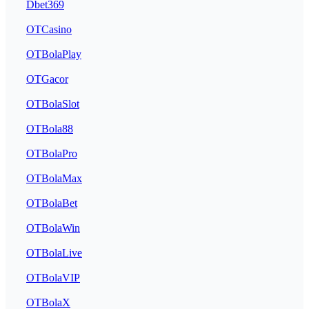
Dbet369
OTCasino
OTBolaPlay
OTGacor
OTBolaSlot
OTBola88
OTBolaPro
OTBolaMax
OTBolaBet
OTBolaWin
OTBolaLive
OTBolaVIP
OTBolaX