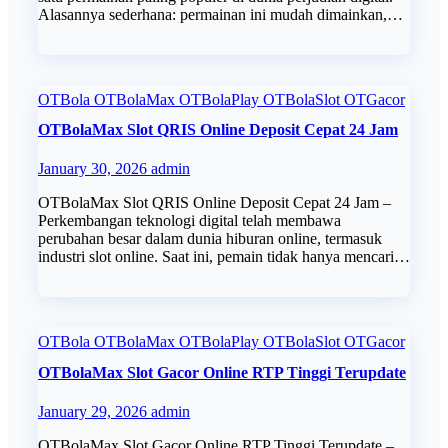
Alasannya sederhana: permainan ini mudah dimainkan,…
OTBola
OTBolaMax
OTBolaPlay
OTBolaSlot
OTGacor
OTBolaMax Slot QRIS Online Deposit Cepat 24 Jam
January 30, 2026
admin
OTBolaMax Slot QRIS Online Deposit Cepat 24 Jam –
Perkembangan teknologi digital telah membawa
perubahan besar dalam dunia hiburan online, termasuk
industri slot online. Saat ini, pemain tidak hanya mencari…
OTBola
OTBolaMax
OTBolaPlay
OTBolaSlot
OTGacor
OTBolaMax Slot Gacor Online RTP Tinggi Terupdate
January 29, 2026
admin
OTBolaMax Slot Gacor Online RTP Tinggi Terupdate –