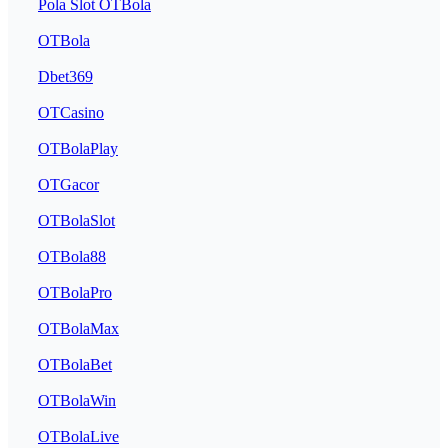
Pola Slot OTBola
OTBola
Dbet369
OTCasino
OTBolaPlay
OTGacor
OTBolaSlot
OTBola88
OTBolaPro
OTBolaMax
OTBolaBet
OTBolaWin
OTBolaLive