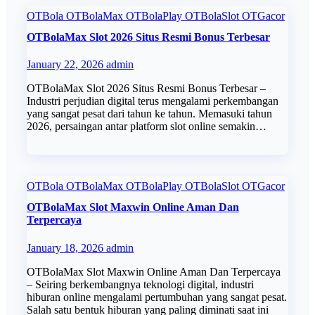
OTBola
OTBolaMax
OTBolaPlay
OTBolaSlot
OTGacor
OTBolaMax Slot 2026 Situs Resmi Bonus Terbesar
January 22, 2026
admin
OTBolaMax Slot 2026 Situs Resmi Bonus Terbesar –
Industri perjudian digital terus mengalami perkembangan
yang sangat pesat dari tahun ke tahun. Memasuki tahun
2026, persaingan antar platform slot online semakin…
OTBola
OTBolaMax
OTBolaPlay
OTBolaSlot
OTGacor
OTBolaMax Slot Maxwin Online Aman Dan
Terpercaya
January 18, 2026
admin
OTBolaMax Slot Maxwin Online Aman Dan Terpercaya
– Seiring berkembangnya teknologi digital, industri
hiburan online mengalami pertumbuhan yang sangat pesat.
Salah satu bentuk hiburan yang paling diminati saat ini