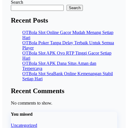
Search
Search
Recent Posts
OTBola Slot Online Gacor Mudah Menang Setiap
Hari
OTBola Poker Tanpa Delay Terbaik Untuk Semua
Player
OTBola Slot APK Ovo RTP Tinggi Gacor Setiap
Hari
OTBola Slot APK Dana Situs Aman dan
Terpercaya
OTBola Slot SeaBank Online Kemenangan Stabil
Setiap Hari
Recent Comments
No comments to show.
You missed
Uncategorized