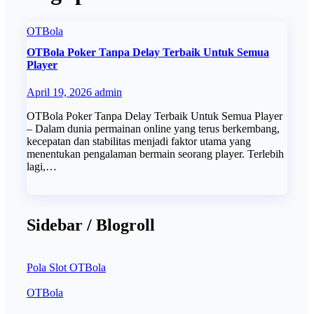
OTBola
OTBola Poker Tanpa Delay Terbaik Untuk Semua
Player
April 19, 2026
admin
OTBola Poker Tanpa Delay Terbaik Untuk Semua Player
– Dalam dunia permainan online yang terus berkembang,
kecepatan dan stabilitas menjadi faktor utama yang
menentukan pengalaman bermain seorang player. Terlebih
lagi,…
Sidebar / Blogroll
Pola Slot OTBola
OTBola