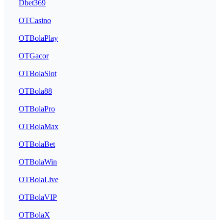
Dbet369
OTCasino
OTBolaPlay
OTGacor
OTBolaSlot
OTBola88
OTBolaPro
OTBolaMax
OTBolaBet
OTBolaWin
OTBolaLive
OTBolaVIP
OTBolaX