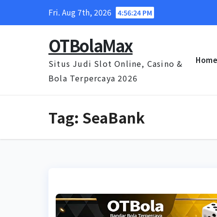
Skip
Fri. Aug 7th, 2026
4:56:25 PM
to
content
OTBolaMax
Hom
Situs Judi Slot Online, Casino &
Bola Terpercaya 2026
Tag:
SeaBank