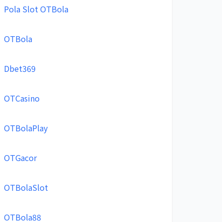
Pola Slot OTBola
OTBola
Dbet369
OTCasino
OTBolaPlay
OTGacor
OTBolaSlot
OTBola88