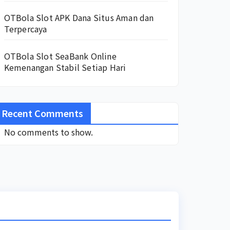
OTBola Slot APK Dana Situs Aman dan
Terpercaya
OTBola Slot SeaBank Online
Kemenangan Stabil Setiap Hari
Recent Comments
No comments to show.