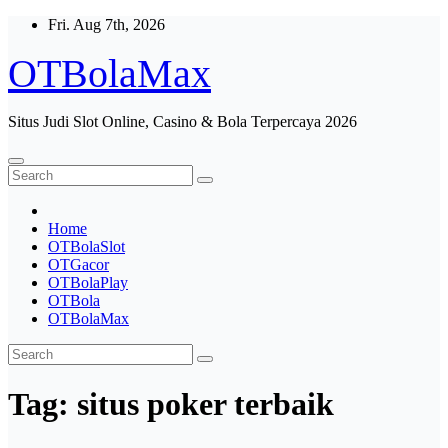
Skip
Fri. Aug 7th, 2026
to
content
OTBolaMax
Situs Judi Slot Online, Casino & Bola Terpercaya 2026
Home
OTBolaSlot
OTGacor
OTBolaPlay
OTBola
OTBolaMax
Tag:
situs poker terbaik