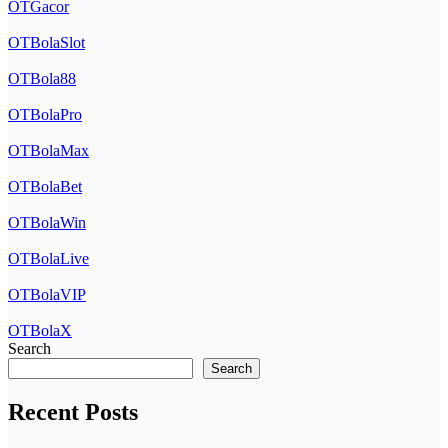
OTGacor
OTBolaSlot
OTBola88
OTBolaPro
OTBolaMax
OTBolaBet
OTBolaWin
OTBolaLive
OTBolaVIP
OTBolaX
Search
Search
Recent Posts