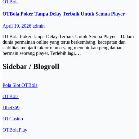
OTBola
OTBola Poker Tanpa Delay Terbaik Untuk Semua Player
April 19, 2026
admin
OTBola Poker Tanpa Delay Terbaik Untuk Semua Player – Dalam
dunia permainan online yang terus berkembang, kecepatan dan
stabilitas menjadi faktor utama yang menentukan pengalaman
bermain seorang player. Terlebih lagi,…
Sidebar / Blogroll
Pola Slot OTBola
OTBola
Dbet369
OTCasino
OTBolaPlay