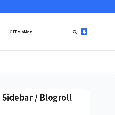
a
OTBolaMax
Sidebar / Blogroll