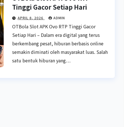
Tinggi Gacor Setiap Hari
APRIL 8, 2026
ADMIN
OTBola Slot APK Ovo RTP Tinggi Gacor
Setiap Hari – Dalam era digital yang terus
berkembang pesat, hiburan berbasis online
semakin diminati oleh masyarakat luas. Salah
satu bentuk hiburan yang…