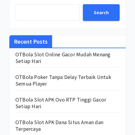
Search
Recent Posts
OTBola Slot Online Gacor Mudah Menang
Setiap Hari
OTBola Poker Tanpa Delay Terbaik Untuk
Semua Player
OTBola Slot APK Ovo RTP Tinggi Gacor
Setiap Hari
OTBola Slot APK Dana Situs Aman dan
Terpercaya