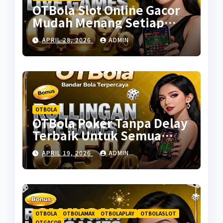
OTBola Slot Online Gacor
Mudah Menang Setiap
Hari
APRIL 28, 2026
ADMIN
OTBOLA
OTBola Poker Tanpa Delay
Terbaik Untuk Semua
Player
APRIL 19, 2026
ADMIN
OTBOLA
OTBOLAMAX
OTBOLAPLAY
OTBOLASLOT
OTGACOR