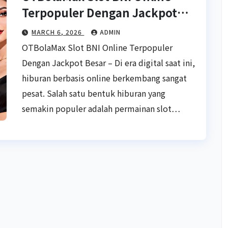
Terpopuler Dengan Jackpot
Besar
MARCH 6, 2026
ADMIN
OTBolaMax Slot BNI Online Terpopuler
Dengan Jackpot Besar – Di era digital saat ini,
hiburan berbasis online berkembang sangat
pesat. Salah satu bentuk hiburan yang
semakin populer adalah permainan slot…