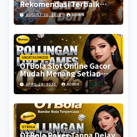
Rekomendasi Terbaik
Tahun Ini
AUGUST 10, 2026
ADMIN
UNCATEGORIZED
OTBola Slot Online Gacor
Mudah Menang Setiap
Hari
APRIL 28, 2026
ADMIN
OTBOLA
OTBola Poker Tanpa Delay