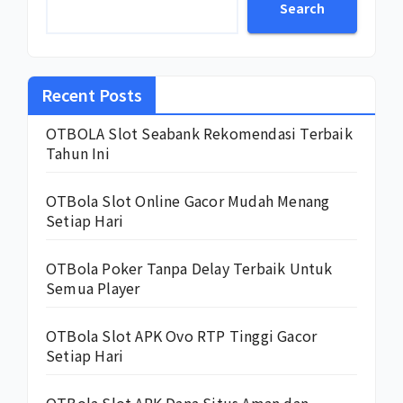
Search
Recent Posts
OTBOLA Slot Seabank Rekomendasi Terbaik
Tahun Ini
OTBola Slot Online Gacor Mudah Menang
Setiap Hari
OTBola Poker Tanpa Delay Terbaik Untuk
Semua Player
OTBola Slot APK Ovo RTP Tinggi Gacor
Setiap Hari
OTBola Slot APK Dana Situs Aman dan