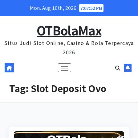
Skip
Mon. Aug 10th, 2026
7:07:53 PM
to
content
OTBolaMax
Situs Judi Slot Online, Casino & Bola Terpercaya
2026
Tag:
Slot Deposit Ovo