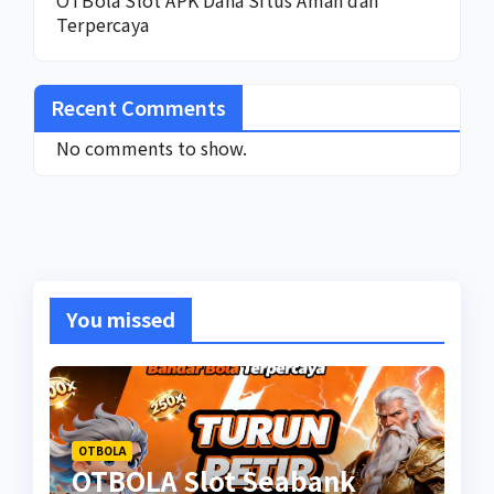
Terpercaya
Recent Comments
No comments to show.
You missed
OTBOLA
OTBOLA Slot Seabank