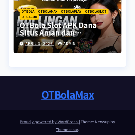
OTBOLA
OTBOLAMAX
OTBOLAPLAY
OTBOLASLOT
OTGACOR
OTBola Slot APK Dana
Situs Aman dan
Terpercaya
APRIL 3, 2026
ADMIN
OTBolaMax
Proudly powered by WordPress
|
Theme: Newsup by
Themeansar
.