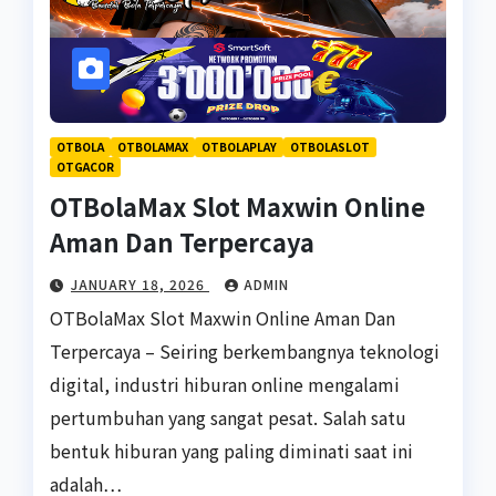
OTBOLA
OTBOLAMAX
OTBOLAPLAY
OTBOLASLOT
OTGACOR
OTBolaMax Slot Maxwin Online
Aman Dan Terpercaya
JANUARY 18, 2026
ADMIN
OTBolaMax Slot Maxwin Online Aman Dan
Terpercaya – Seiring berkembangnya teknologi
digital, industri hiburan online mengalami
pertumbuhan yang sangat pesat. Salah satu
bentuk hiburan yang paling diminati saat ini
adalah…