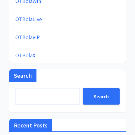
OTBolaWin
OTBolaLive
OTBolaVIP
OTBolaX
Search
Search
Recent Posts