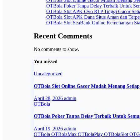
OTBola Slot Online Gacor Mudah Menang Set
OTBola Poker Tanpa Delay Terbaik Untuk Se
OTBola Slot APK Ovo RTP Tinggi Gacor Seti
OTBola Slot APK Dana Situs Aman dan Terpe
OTBola Slot SeaBank Online Kemenangan Stab
Recent Comments
No comments to show.
You missed
Uncategorized
OTBola Slot Online Gacor Mudah Menang Setiap
April 28, 2026
admin
OTBola
OTBola Poker Tanpa Delay Terbaik Untuk Semua
April 19, 2026
admin
OTBola
OTBolaMax
OTBolaPlay
OTBolaSlot
OTG