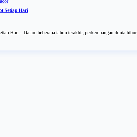
acor
t Setiap Hari
ap Hari – Dalam beberapa tahun terakhir, perkembangan dunia hiburan