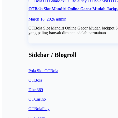
OTBola
OTBolaMax
OTBolaPlay
OTBolaSlot
OTG
OTBola Slot Mandiri Online Gacor Mudah Jackpo
March 18, 2026
admin
OTBola Slot Mandiri Online Gacor Mudah Jackpot Seti
yang paling banyak diminati adalah permainan…
Sidebar / Blogroll
Pola Slot OTBola
OTBola
Dbet369
OTCasino
OTBolaPlay