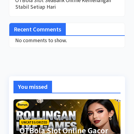
Stabil Setiap Hari
Recent Comments
No comments to show.
You missed
UNCATEGORIZED
OTBola Slot Online Gacor