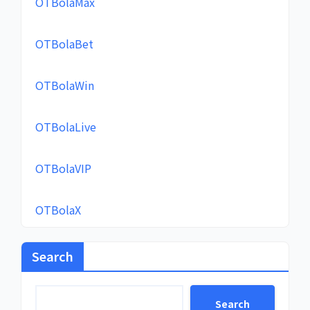
OTBolaMax
OTBolaBet
OTBolaWin
OTBolaLive
OTBolaVIP
OTBolaX
Search
Search