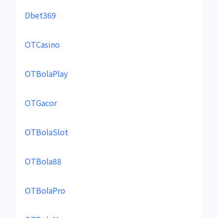
Dbet369
OTCasino
OTBolaPlay
OTGacor
OTBolaSlot
OTBola88
OTBolaPro