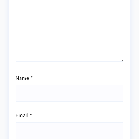
Name
*
Email
*