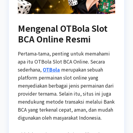
Mengenal OTBola Slot
BCA Online Resmi
Pertama-tama, penting untuk memahami
apa itu OTBola Slot BCA Online. Secara
sederhana,
OTBola
merupakan sebuah
platform permainan slot online yang
menyediakan berbagai jenis permainan dari
provider ternama. Selain itu, situs ini juga
mendukung metode transaksi melalui Bank
BCA yang terkenal cepat, aman, dan mudah
digunakan oleh masyarakat Indonesia.