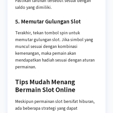
Pastikan taruhan tersebut sesuai dengan
saldo yang dimiliki.
5. Memutar Gulungan Slot
Terakhir, tekan tombol spin untuk
memutar gulungan slot. Jika simbol yang
muncul sesuai dengan kombinasi
kemenangan, maka pemain akan
mendapatkan hadiah sesuai dengan aturan
permainan.
Tips Mudah Menang
Bermain Slot Online
Meskipun permainan slot bersifat hiburan,
ada beberapa strategi yang dapat