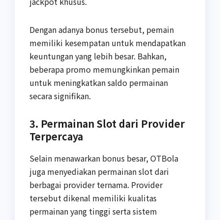
jackpot khusus.
Dengan adanya bonus tersebut, pemain
memiliki kesempatan untuk mendapatkan
keuntungan yang lebih besar. Bahkan,
beberapa promo memungkinkan pemain
untuk meningkatkan saldo permainan
secara signifikan.
3. Permainan Slot dari Provider
Terpercaya
Selain menawarkan bonus besar, OTBola
juga menyediakan permainan slot dari
berbagai provider ternama. Provider
tersebut dikenal memiliki kualitas
permainan yang tinggi serta sistem