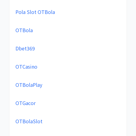
Pola Slot OTBola
OTBola
Dbet369
OTCasino
OTBolaPlay
OTGacor
OTBolaSlot