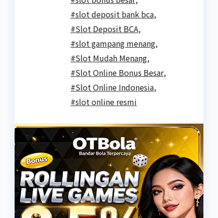
#slot deposit bank bca
,
#Slot Deposit BCA
,
#slot gampang menang
,
#Slot Mudah Menang
,
#Slot Online Bonus Besar
,
#Slot Online Indonesia
,
#slot online resmi