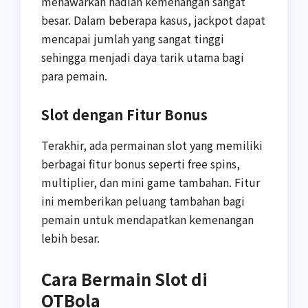
menawarkan hadiah kemenangan sangat
besar. Dalam beberapa kasus, jackpot dapat
mencapai jumlah yang sangat tinggi
sehingga menjadi daya tarik utama bagi
para pemain.
Slot dengan Fitur Bonus
Terakhir, ada permainan slot yang memiliki
berbagai fitur bonus seperti free spins,
multiplier, dan mini game tambahan. Fitur
ini memberikan peluang tambahan bagi
pemain untuk mendapatkan kemenangan
lebih besar.
Cara Bermain Slot di
OTBola