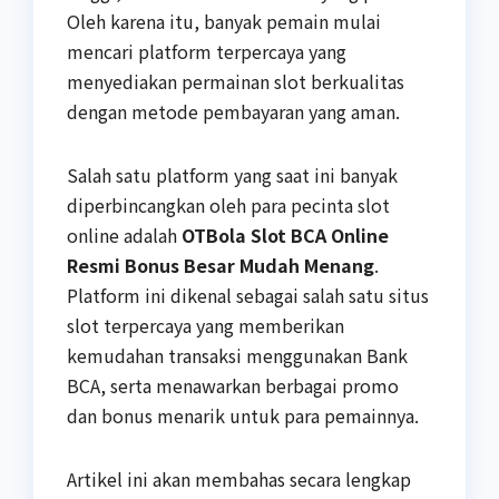
Oleh karena itu, banyak pemain mulai
mencari platform terpercaya yang
menyediakan permainan slot berkualitas
dengan metode pembayaran yang aman.
Salah satu platform yang saat ini banyak
diperbincangkan oleh para pecinta slot
online adalah
OTBola Slot BCA Online
Resmi Bonus Besar Mudah Menang
.
Platform ini dikenal sebagai salah satu situs
slot terpercaya yang memberikan
kemudahan transaksi menggunakan Bank
BCA, serta menawarkan berbagai promo
dan bonus menarik untuk para pemainnya.
Artikel ini akan membahas secara lengkap