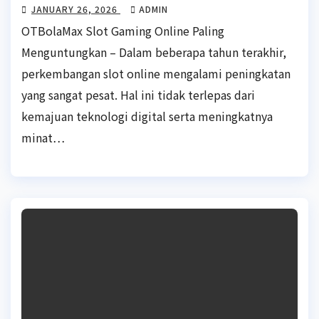
JANUARY 26, 2026
ADMIN
OTBolaMax Slot Gaming Online Paling
Menguntungkan – Dalam beberapa tahun terakhir,
perkembangan slot online mengalami peningkatan
yang sangat pesat. Hal ini tidak terlepas dari
kemajuan teknologi digital serta meningkatnya
minat…