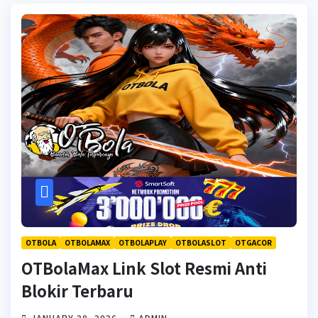
OTBOLA
OTBOLAMAX
OTBOLAPLAY
OTBOLASLOT
OTGACOR
OTBolaMax Link Slot Resmi Anti
Blokir Terbaru
JANUARY 28, 2026
ADMIN