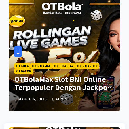
OTBOLA
OTBOLAMAX
OTBOLAPLAY
OTBOLASLOT
OTGACOR
OTBolaMax Slot BNI Online
Terpopuler Dengan Jackpot
Besar
MARCH 6, 2026
ADMIN