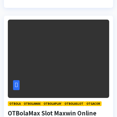
OTBOLA
OTBOLAMAX
OTBOLAPLAY
OTBOLASLOT
OTGACOR
OTBolaMax Slot Maxwin Online