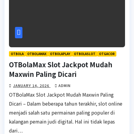
OTBOLA
OTBOLAMAX
OTBOLAPLAY
OTBOLASLOT
OTGACOR
OTBolaMax Slot Jackpot Mudah
Maxwin Paling Dicari
JANUARY 14, 2026
ADMIN
OTBolaMax Slot Jackpot Mudah Maxwin Paling
Dicari – Dalam beberapa tahun terakhir, slot online
menjadi salah satu permainan paling populer di
kalangan pemain judi digital. Hal ini tidak lepas
dari…