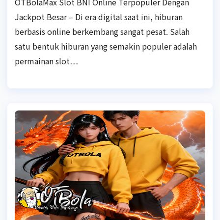
OTBolaMax Slot BNI Online Terpopuler Dengan
Jackpot Besar – Di era digital saat ini, hiburan
berbasis online berkembang sangat pesat. Salah
satu bentuk hiburan yang semakin populer adalah
permainan slot…