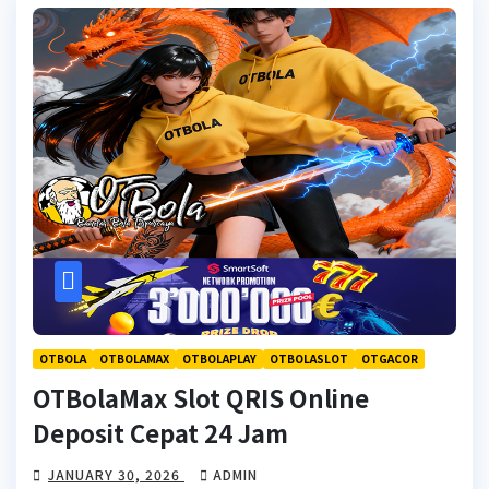
OTBOLA
OTBOLAMAX
OTBOLAPLAY
OTBOLASLOT
OTGACOR
OTBolaMax Slot QRIS Online
Deposit Cepat 24 Jam
JANUARY 30, 2026
ADMIN