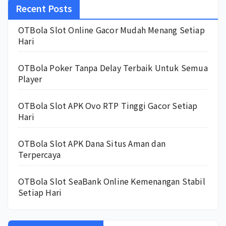
Recent Posts
OTBola Slot Online Gacor Mudah Menang Setiap
Hari
OTBola Poker Tanpa Delay Terbaik Untuk Semua
Player
OTBola Slot APK Ovo RTP Tinggi Gacor Setiap
Hari
OTBola Slot APK Dana Situs Aman dan
Terpercaya
OTBola Slot SeaBank Online Kemenangan Stabil
Setiap Hari