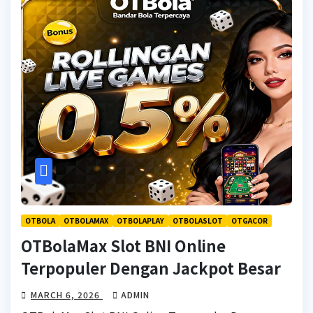
OTBOLA
OTBOLAMAX
OTBOLAPLAY
OTBOLASLOT
OTGACOR
OTBolaMax Slot BNI Online
Terpopuler Dengan Jackpot Besar
MARCH 6, 2026
ADMIN