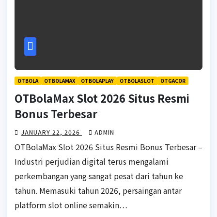
OTBOLA
OTBOLAMAX
OTBOLAPLAY
OTBOLASLOT
OTGACOR
OTBolaMax Slot 2026 Situs Resmi
Bonus Terbesar
JANUARY 22, 2026
ADMIN
OTBolaMax Slot 2026 Situs Resmi Bonus Terbesar –
Industri perjudian digital terus mengalami
perkembangan yang sangat pesat dari tahun ke
tahun. Memasuki tahun 2026, persaingan antar
platform slot online semakin…