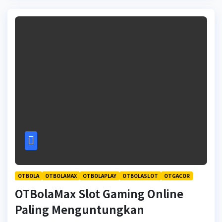
OTBOLA
OTBOLAMAX
OTBOLAPLAY
OTBOLASLOT
OTGACOR
OTBolaMax Slot Gaming Online
Paling Menguntungkan