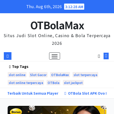
Skip
Thu. Aug 6th, 2026
3:12:29 AM
to
content
OTBolaMax
Situs Judi Slot Online, Casino & Bola Terpercaya
2026
Top Tags
slot online
Slot Gacor
OTBolaMax
slot terpercaya
slot online terpercaya
OTBola
slot jackpot
uk Semua Player
OTBola Slot APK Ovo RTP Tinggi Gacor Set