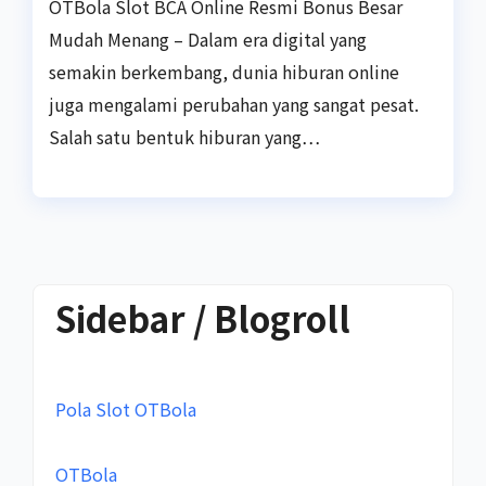
OTBola Slot BCA Online Resmi Bonus Besar
Mudah Menang – Dalam era digital yang
semakin berkembang, dunia hiburan online
juga mengalami perubahan yang sangat pesat.
Salah satu bentuk hiburan yang…
Sidebar / Blogroll
Pola Slot OTBola
OTBola