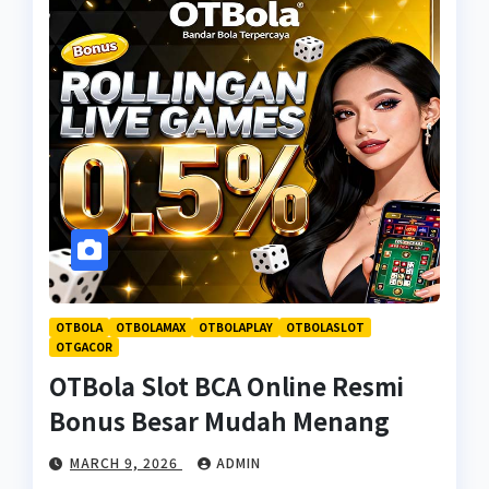
OTBOLA
OTBOLAMAX
OTBOLAPLAY
OTBOLASLOT
OTGACOR
OTBola Slot BCA Online Resmi
Bonus Besar Mudah Menang
MARCH 9, 2026
ADMIN