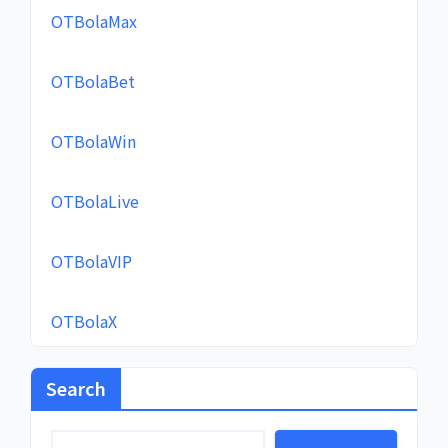
OTBolaMax
OTBolaBet
OTBolaWin
OTBolaLive
OTBolaVIP
OTBolaX
Search